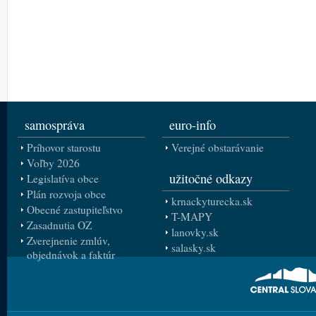
samospráva
euro-info
Príhovor starostu
Verejné obstarávanie
Voľby 2026
užitočné odkazy
Legislatíva obce
Plán rozvoja obce
krnackyturecka.sk
Obecné zastupiteľstvo
T-MAPY
Zasadnutia OZ
lanovky.sk
Zverejnenie zmlúv,
salasky.sk
objednávok a faktúr