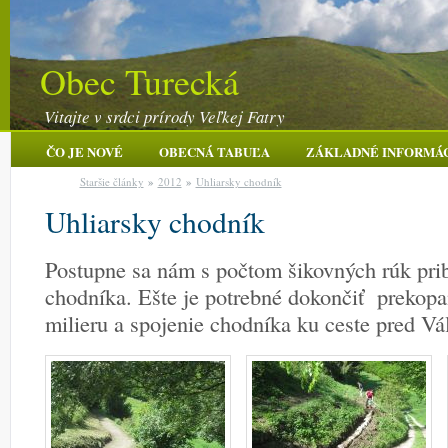
Obec Turecká
Vitajte v srdci prírody Veľkej Fatry
ČO JE NOVÉ
OBECNÁ TABUĽA
ZÁKLADNÉ INFORMÁ
Staršie články
»
2012
»
Uhliarsky chodník
Uhliarsky chodník
Postupne sa nám s počtom šikovných rúk pri
chodníka. Ešte je potrebné dokončiť prekopa
milieru a spojenie chodníka ku ceste pred Vá