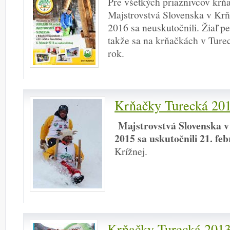
Pre všetkých priaznivcov krňa
Majstrovstvá Slovenska v Kr
2016 sa neuskutočnili. Žiaľ p
takže sa na krňačkách v Ture
rok.
Krňačky Turecká 20
Majstrovstvá Slovenska 
2015 sa uskutočnili 21. fe
Krížnej.
Krňačky Turecká 201