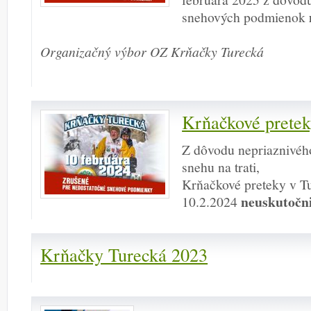
snehových podmienok
Organizačný výbor OZ Krňačky Turecká
Krňačkové pret
Z dôvodu nepriaznivého
snehu na trati,
Krňačkové preteky v Tu
neuskutočn
10.2.2024
Krňačky Turecká 2023