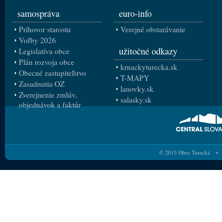
samospráva
euro-info
Príhovor starostu
Verejné obstarávanie
Voľby 2026
užitočné odkazy
Legislatíva obce
Plán rozvoja obce
krnackyturecka.sk
Obecné zastupiteľstvo
T-MAPY
Zasadnutia OZ
lanovky.sk
Zverejnenie zmlúv,
salasky.sk
objednávok a faktúr
© 2015 Obec Turecká • 