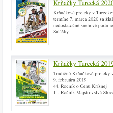
Krňačky Turecká 2020
Krňačkové preteky v Turecke
sa žia
termíne 7. marca 2020
nedostatočné snehové podmien
Salášky.
Krňačky Turecká 201
Tradičné Krňačkové preteky 
9. februára 2019
44. Ročník o Cenu Krížnej
11. Ročník Majstrovstvá Slov