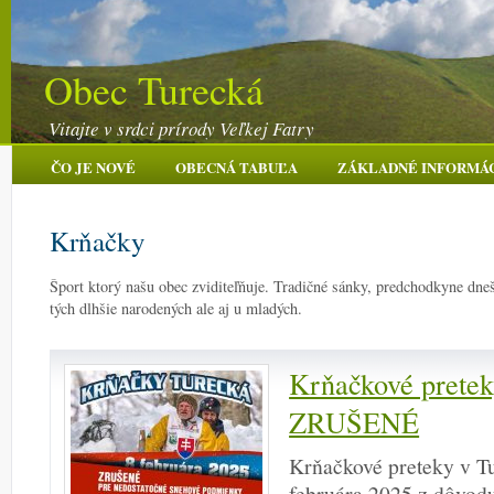
Obec Turecká
Vitajte v srdci prírody Veľkej Fatry
ČO JE NOVÉ
OBECNÁ TABUĽA
ZÁKLADNÉ INFORMÁ
Krňačky
Šport ktorý našu obec zviditeľňuje. Tradičné sánky, predchodkyne dneš
tých dlhšie narodených ale aj u mladých.
Krňačkové prete
ZRUŠENÉ
Krňačkové preteky v Tu
februára 2025 z dôvod