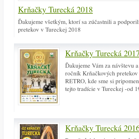
Krňačky Turecká 2018
Ďakujeme všetkým, ktorí sa zúčastnili a podpori
pretekov v Tureckej 2018
Krňačky Turecká 201
Ďakujeme Vám za návštevu a ú
ročník Krňačkových pretekov 
RETRO, kde sme si pripomenu
tejto tradície v Tureckej -od 
Krňačky Turecká 201