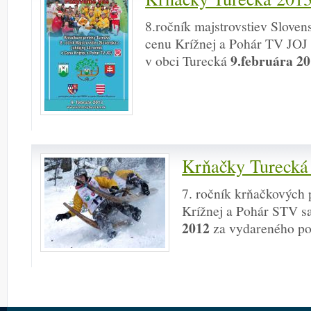
8.ročník majstrovstiev Slovens
cenu Krížnej a Pohár TV JOJ
9.februára 20
v obci Turecká
Krňačky Turecká
7. ročník krňačkových 
Krížnej a Pohár STV sa
2012
za vydareného poč