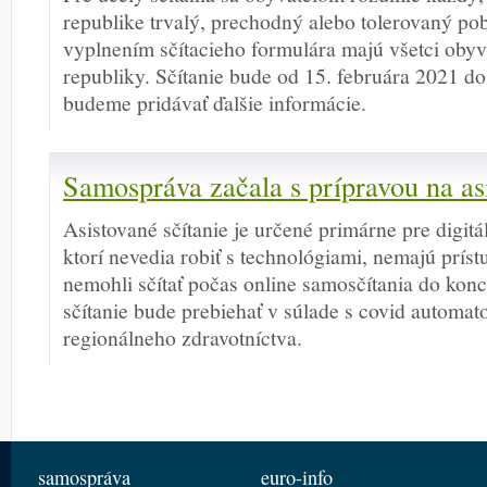
republike trvalý, prechodný alebo tolerovaný poby
vyplnením sčítacieho formulára majú všetci obyv
republiky. Sčítanie bude od 15. februára 2021 d
budeme pridávať ďalšie informácie.
Samospráva začala s prípravou na asi
Asistované sčítanie je určené primárne pre digit
ktorí nevedia robiť s technológiami, nemajú príst
nemohli sčítať počas online samosčítania do kon
sčítanie bude prebiehať v súlade s covid automat
regionálneho zdravotníctva.
samospráva
euro-info