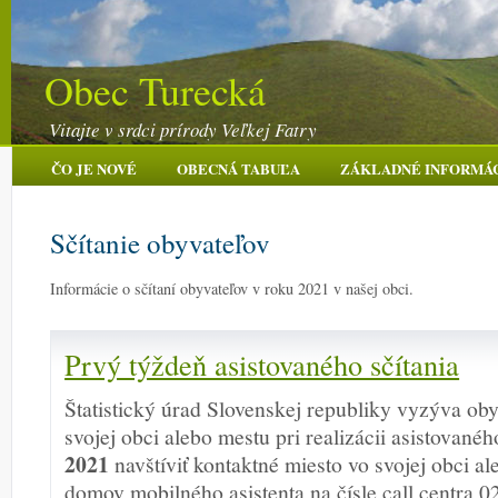
Obec Turecká
Vitajte v srdci prírody Veľkej Fatry
ČO JE NOVÉ
OBECNÁ TABUĽA
ZÁKLADNÉ INFORMÁ
Sčítanie obyvateľov
Informácie o sčítaní obyvateľov v roku 2021 v našej obci.
Prvý týždeň asistovaného sčítania
Štatistický úrad Slovenskej republiky vyzýva ob
svojej obci alebo mestu pri realizácii asistované
2021
navštíviť kontaktné miesto vo svojej obci al
domov mobilného asistenta na čísle call centra 