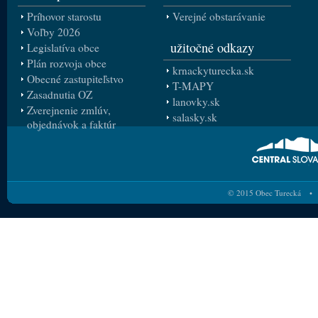
Príhovor starostu
Verejné obstarávanie
Voľby 2026
užitočné odkazy
Legislatíva obce
Plán rozvoja obce
krnackyturecka.sk
Obecné zastupiteľstvo
T-MAPY
Zasadnutia OZ
lanovky.sk
Zverejnenie zmlúv,
salasky.sk
objednávok a faktúr
© 2015 Obec Turecká • 