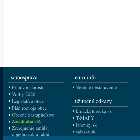
samospráva
euro-info
Príhovor starostu
Verejné obstarávanie
Voľby 2026
užitočné odkazy
Legislatíva obce
Plán rozvoja obce
krnackyturecka.sk
Obecné zastupiteľstvo
T-MAPY
Zasadnutia OZ
lanovky.sk
Zverejnenie zmlúv,
salasky.sk
objednávok a faktúr