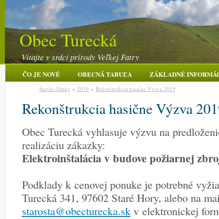
Obec Turecká
Vitajte v srdci prírody Veľkej Fatry
ČO JE NOVÉ
OBECNÁ TABUĽA
ZÁKLADNÉ INFORMÁ
Staršie články
»
2019
»
Rekonštrukcia hasične Výzva 2019
Rekonštrukcia hasične Výzva 201
Obec Turecká vyhlasuje výzvu na predložen
realizáciu zákazky:
Elektroinštalácia v budove požiarnej zbr
Podklady k cenovej ponuke je potrebné vyži
Turecká 341, 97602 Staré Hory, alebo na mai
starosta@obecturecka.sk
v elektronickej for