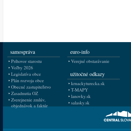
samospráva
euro-info
Príhovor starostu
Verejné obstarávanie
Voľby 2026
užitočné odkazy
Legislatíva obce
Plán rozvoja obce
krnackyturecka.sk
Obecné zastupiteľstvo
T-MAPY
Zasadnutia OZ
lanovky.sk
Zverejnenie zmlúv,
salasky.sk
objednávok a faktúr