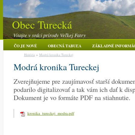
Obec Turecká
Vitajte v srdci prírody Veľkej Fatry
ČO JE NOVÉ
OBECNÁ TABUĽA
ZÁKLADNÉ INFORMÁ
História
»
Modrá kronika Tureckej
Modrá kronika Tureckej
Zverejňujeme pre zaujímavosť starší dokumen
podarilo digitalizovať a tak vám ich dať k dis
Dokument je vo formáte PDF na stiahnutie.
kronika_tureckej_modra.pdf