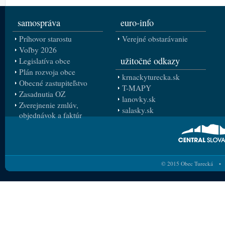
samospráva
euro-info
Príhovor starostu
Verejné obstarávanie
Voľby 2026
užitočné odkazy
Legislatíva obce
Plán rozvoja obce
krnackyturecka.sk
Obecné zastupiteľstvo
T-MAPY
Zasadnutia OZ
lanovky.sk
Zverejnenie zmlúv,
salasky.sk
objednávok a faktúr
© 2015 Obec Turecká • 