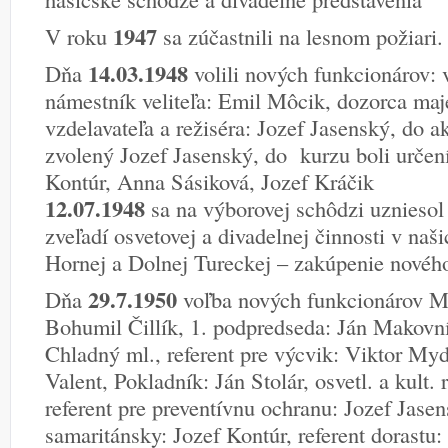
1947
V roku
sa zúčastnili na lesnom požiari.
14.03.1948
Dňa
volili nových funkcionárov: v
námestník veliteľa: Emil Môcik, dozorca maj
vzdelavateľa a režiséra: Jozef Jasenský, do 
zvolený Jozef Jasenský, do kurzu boli určen
Kontúr, Anna Sásiková, Jozef Kráčik
12.07.1948
sa na výborovej schôdzi uznieso
zveľadí osvetovej a divadelnej činnosti v na
Hornej a Dolnej Tureckej – zakúpenie nového
29.7.1950
Dňa
voľba nových funkcionárov Mi
Bohumil Čillík, 1. podpredseda: Ján Makovní
Chladný ml., referent pre výcvik: Viktor Myd
Valent, Pokladník: Ján Stolár, osvetl. a kult.
referent pre preventívnu ochranu: Jozef Jasen
samaritánsky: Jozef Kontúr, referent dorastu: