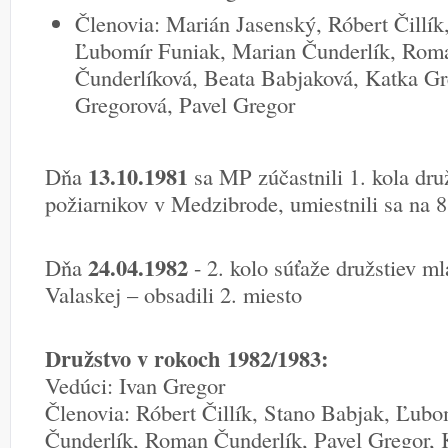
Členovia: Marián Jasenský, Róbert Čillík,
Ľubomír Funiak, Marian Čunderlík, Roma
Čunderlíková, Beata Babjaková, Katka Gr
Gregorová, Pavel Gregor
13.10.1981
Dňa
sa MP zúčastnili 1. kola dru
požiarnikov v Medzibrode, umiestnili sa na 8
24.04.1982
Dňa
- 2. kolo súťaže družstiev m
Valaskej – obsadili 2. miesto
Družstvo v rokoch 1982/1983:
Vedúci: Ivan Gregor
Členovia: Róbert Čillík, Stano Babjak, Ľubo
Čunderlík, Roman Čunderlík, Pavel Gregor, 