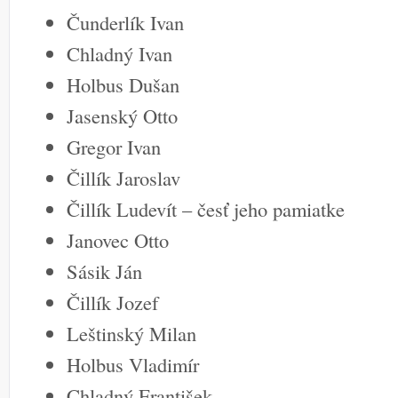
Čunderlík Ivan
Chladný Ivan
Holbus Dušan
Jasenský Otto
Gregor Ivan
Čillík Jaroslav
Čillík Ludevít – česť jeho pamiatke
Janovec Otto
Sásik Ján
Čillík Jozef
Leštinský Milan
Holbus Vladimír
Chladný František