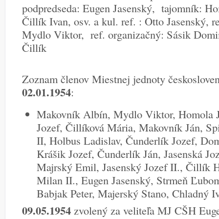
podpredseda: Eugen Jasenský, tajomník: Ho
Čillík Ivan, osv. a kul. ref. : Otto Jasenský, r
Mydlo Viktor, ref. organizačný: Sásik Domin
Čillík
Zoznam členov Miestnej jednoty českosloven
02.01.1954
:
Makovník Albín, Mydlo Viktor, Homola Ján
Jozef, Čillíková Mária, Makovník Ján, Spi
II, Holbus Ladislav, Čunderlík Jozef, Dom
Krášik Jozef, Čunderlík Ján, Jasenská Joz
Majrský Emil, Jasenský Jozef II., Čillík H
Milan II., Eugen Jasenský, Strmeň Ľubom
Babjak Peter, Majerský Stano, Chladný Iv
09.05.1954
zvolený za veliteľa MJ CŠH Eug