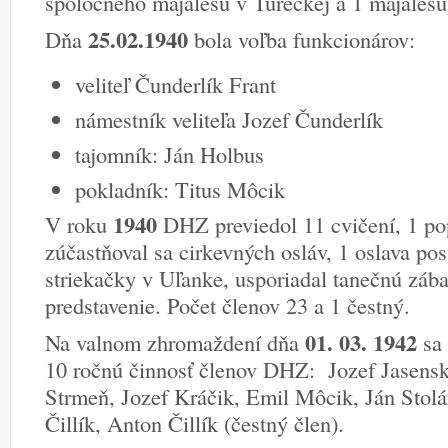
spoločného majálesu v Tureckej a 1 majálesu
25.02.1940
Dňa
bola voľba funkcionárov:
veliteľ Čunderlík Frant
námestník veliteľa Jozef Čunderlík
tajomník: Ján Holbus
pokladník: Titus Môcik
1940
V roku
DHZ previedol 11 cvičení, 1 po
zúčastňoval sa cirkevných osláv, 1 oslava po
striekačky v Uľanke, usporiadal tanečnú zába
predstavenie. Počet členov 23 a 1 čestný.
01. 03. 1942
Na valnom zhromaždení dňa
sa 
10 ročnú činnosť členov DHZ: Jozef Jasensk
Strmeň, Jozef Kráčik, Emil Môcik, Ján Stolár
Čillík, Anton Čillík (čestný člen).