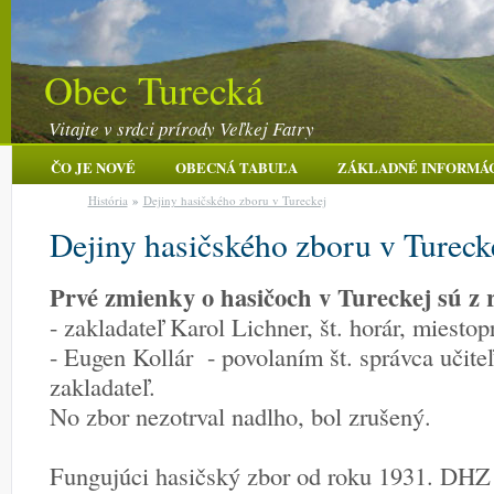
Obec Turecká
Vitajte v srdci prírody Veľkej Fatry
ČO JE NOVÉ
OBECNÁ TABUĽA
ZÁKLADNÉ INFORMÁ
História
»
Dejiny hasičského zboru v Tureckej
Dejiny hasičského zboru v Tureck
Prvé zmienky o hasičoch v Tureckej sú z 
- zakladateľ Karol Lichner, št. horár, miesto
- Eugen Kollár - povolaním št. správca učite
zakladateľ.
No zbor nezotrval nadlho, bol zrušený.
Fungujúci hasičský zbor od roku 1931. DHZ s