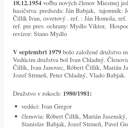
18.12.1954
voľba nových členov Miestnej je
hasičstva: predseda: Ján Babjak, tajomník: J
Čillík Ivan, osvetový . ref. : Ján Homola, ref
ref. pre prev. ochrany: Mydlo Viktor, Hospod
revízor: Stano Mydlo
V septembri 1979
bolo založené družstvo m
Vedúcim družstva bol Ivan Chladný. Členovi
Čillík, Ivan Janovec, Róbert Čillík, Marián 
Jozef Strmeň, Peter Chladný, Vlado Babjak.
1980/1981:
Družstvo v rokoch:
vedúci: Ivan Gregor
členovia: Róbert Čillík, Marián Jasenský
Stanislav Babjak, Jozef Strmeň, Pavel Gr