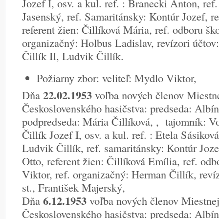
Jozef I, osv. a kul. ref. : Branecki Anton, ref
Jasenský, ref. Samaritánsky: Kontúr Jozef, re
referent žien: Čillíková Mária, ref. odboru šk
organizačný: Holbus Ladislav, revízori účtov
Čillík II, Ludvik Čillík.
Požiarny zbor: veliteľ: Mydlo Viktor,
22.02.1953
Dňa
voľba nových členov Miestne
Československého hasičstva: predseda: Alb
podpredseda: Mária Čillíková, , tajomník: Vo
Čillík Jozef I, osv. a kul. ref. : Etela Sásiková
Ludvik Čillík, ref. samaritánsky: Kontúr Joze
Otto, referent žien: Čillíková Emília, ref. od
Viktor, ref. organizačný: Herman Čillík, reví
st., František Majerský,
6.12.1953
Dňa
voľba nových členov Miestnej
Československého hasičstva: predseda: Alb