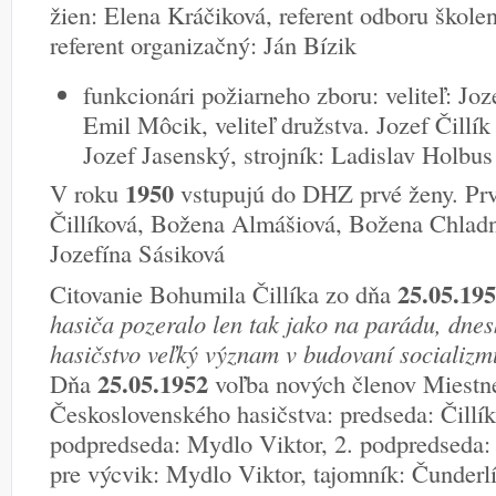
žien: Elena Kráčiková, referent odboru škole
referent organizačný: Ján Bízik
funkcionári požiarneho zboru: veliteľ: Jo
Emil Môcik, veliteľ družstva. Jozef Čillík 
Jozef Jasenský, strojník: Ladislav Holbus
1950
V roku
vstupujú do DHZ prvé ženy. Pr
Čillíková, Božena Almášiová, Božena Chlad
Jozefína Sásiková
25.05.19
Citovanie Bohumila Čillíka zo dňa
hasiča pozeralo len tak jako na parádu, dnes
hasičstvo veľký význam v budovaní socializmu
25.05.1952
Dňa
voľba nových členov Miestne
Československého hasičstva: predseda: Čillí
podpredseda: Mydlo Viktor, 2. podpredseda:
pre výcvik: Mydlo Viktor, tajomník: Čunderlí