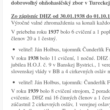
dobrovoľný ohňohasičský zbor v Tureckej
Zo zápisníc DHZ od 30.01.1938 do 01.10.
Výročné valné zhromaždenia sa konali každo
1937
V priebehu roku
bolo 6 cvičení a 1 pop
členov 20 a 1 čestný.
veliteľ: Ján Holbus, tajomník Čunderlík F
1938
V roku
bolo 11 cvičení, 1 nočné. DHZ s
jubilea H.O.J. č. 9 v Banskej Bystrici., 1 ver
slovenskej vlády v BB a 4 cirkevných osláv 
veliteľ: Ján Holbus, tajomník: Čunderlík F
1939
V roku
bolo 8 cvičení strojom, 2 porad
cvičenie. DHZ má 16 činných členov a 1 čes
zúčastnil 2 cirkevných osláv, 1 verejnej osla