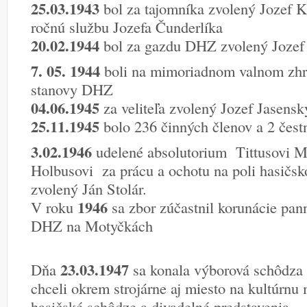
25.03.1943
bol za tajomníka zvolený Jozef K
ročnú službu Jozefa Čunderlíka
20.02.1944
bol za gazdu DHZ zvolený Jozef
7. 05. 1944
boli na mimoriadnom valnom zhr
stanovy DHZ
04.06.1945
za veliteľa zvolený Jozef Jasens
25.11.1945
bolo 236 činných členov a 2 čest
3.02.1946
udelené absolutorium Tittusovi M
Holbusovi za prácu a ochotu na poli hasičs
zvolený Ján Stolár.
1946
V roku
sa zbor zúčastnil korunácie pan
DHZ na Motyčkách
23.03.1947
Dňa
sa konala výborová schôdza o
chceli okrem strojárne aj miesto na kultúrnu 
hasičské schôdze a divadelné predstavenia