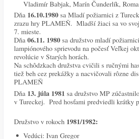
Vladimír Babjak, Marín Čunderlík, Roma
16.10.1980
Dňa
sa Mladí požiarnici z Tureck
zrazu hry PLAMEŇ. Mladší žiaci sa vo svojej
7. mieste.
06.11. 1980
Dňa
sa družstvo mladí požiarnici
lampiónového sprievodu na počesť Veľkej októ
revolúcie v Starých horách.
Na schôdzkach družstva cvičili s ručnými hasi
tiež beh cez prekážky a nacvičovali rôzne dis
PLAMEŇ
13. júla 1981
Dňa
sa družstvo MP zúčastnil
v Tureckej. Pred hosťami predviedli krátky 
1981/1982:
Družstvo v rokoch
Vedúci: Ivan Gregor