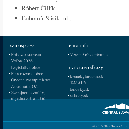
Róbert Čillík
Ľubomír Sásik ml.,
samospráva
euro-info
Príhovor starostu
Verejné obstarávanie
Voľby 2026
užitočné odkazy
Legislatíva obce
Plán rozvoja obce
krnackyturecka.sk
Obecné zastupiteľstvo
T-MAPY
Zasadnutia OZ
lanovky.sk
Zverejnenie zmlúv,
salasky.sk
objednávok a faktúr
© 2015 Obec Turecká • 