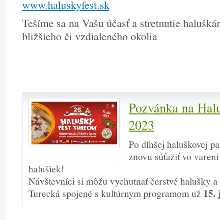
www.haluskyfest.sk
Tešíme sa na Vašu účasť a stretnutie halušká
bližšieho či vzdialeného okolia
Pozvánka na Halu
2023
Po dlhšej haluškovej p
znovu súťažiť vo varen
halušiek!
Návštevníci si môžu vychutnať čerstvé halušky a 
15. 
Turecká spojené s kultúrnym programom už