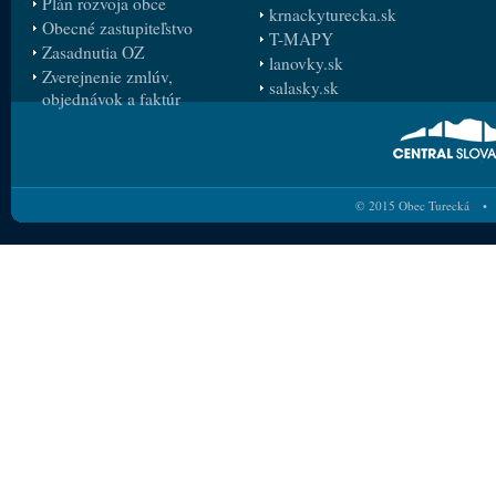
Plán rozvoja obce
krnackyturecka.sk
Obecné zastupiteľstvo
T-MAPY
Zasadnutia OZ
lanovky.sk
Zverejnenie zmlúv,
salasky.sk
objednávok a faktúr
© 2015 Obec Turecká • 