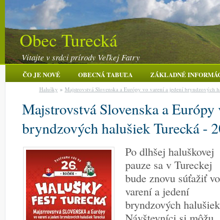
Obec Turecká
Vitajte v srdci prírody Veľkej Fatry
ČO JE NOVÉ
OBECNÁ TABUĽA
ZÁKLADNÉ INFORMÁ
Halušky
»
Majstrovstvá Slovenska a Európy vo varení a jedení bryndzových h
Majstrovstvá Slovenska a Európy v
bryndzových halušiek Turecká - 
Po dlhšej haluškovej
pauze sa v Tureckej
bude znovu súťažiť vo
varení a jedení
bryndzových halušiek
Návštevníci si môžu