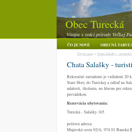
Obec Turecká
Vitajte v srdci prírody Veľkej Fa
ČO JE NOVÉ
OBECNÁ TABUĽ
Ubytovanie
»
Chata Salašky - turistická
Chata Salašky - turist
Rekreačné zariadenie je vzdialené 20
Staré Hory do Tureckej a odtiaľ na Sa
udalosti, školenia, no hlavne pre rekr
prevádzkou.
Rezervácia ubytovania:
Turecká - Salašky 165
poštová adresa:
Majerská cesta 92/A, 974 01 Banská B