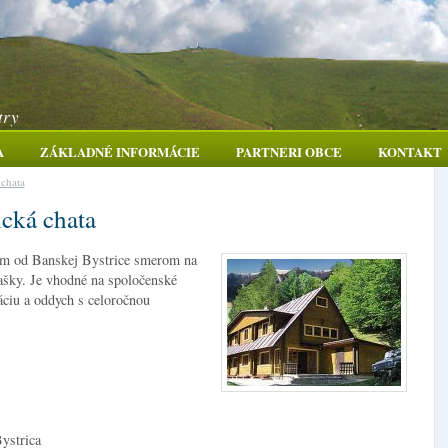
try
A
ZÁKLADNÉ INFORMÁCIE
PARTNERI OBCE
KONTAKT
 chata
ická chata
 km od Banskej Bystrice smerom na
lašky. Je vhodné na spoločenské
eáciu a oddych s celoročnou
ystrica