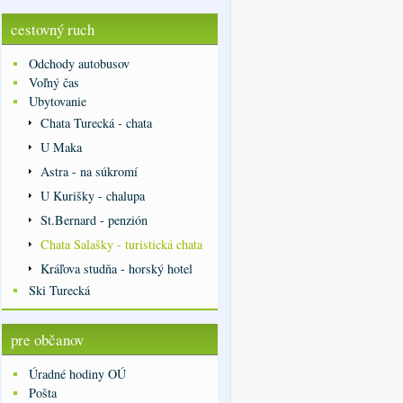
cestovný ruch
Odchody autobusov
Voľný čas
Ubytovanie
Chata Turecká - chata
U Maka
Astra - na súkromí
U Kurišky - chalupa
St.Bernard - penzión
Chata Salašky - turistická chata
Kráľova studňa - horský hotel
Ski Turecká
pre občanov
Úradné hodiny OÚ
Pošta