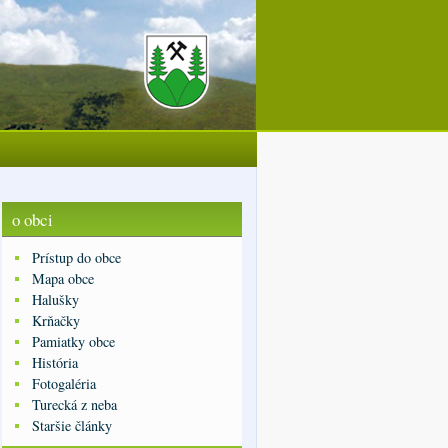
o obci
Prístup do obce
Mapa obce
Halušky
Krňačky
Pamiatky obce
História
Fotogaléria
Turecká z neba
Staršie články