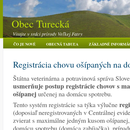
Obec Turecká
Vitajte v srdci prírody Veľkej Fatry
ČO JE NOVÉ
OBECNÁ TABUĽA
ZÁKLADNÉ INFORMÁ
Registrácia chovu ošípaných na 
Štátna veterinárna a potravinová správa Slov
usmerňuje postup registrácie chovov s 
ošípanej
určenej na domácu spotrebu.
reg
Tento systém registrácie sa týka výlučne
(doposiaľ neregistrovaných v Centrálnej evid
zvierat s maximálne jedným kusom ošípanej, 
domácu spotrebu (domáca zabíjačka), prípad