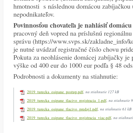
hmotnosti s následnou domácou zabíjačkou 
nepodnikateľov.
Povinnosťou chovateľa je nahlásiť domácu
pracovný deň vopred na príslušnú regionálnu 
správu (https://www.svps.sk/zakladne_info/kon
je nutné uvádzať registračné číslo chovu pr
Pokuta za neohlásenie domácej zabíjačky je 
výške od 400 eur do 1000 eur podľa § 48 ods
Podrobnosti a dokumenty na stiahnutie:
2019_turecka_osipane_postup.pdf
,
na stiahnutie 127 kB
2019_turecka_osipane_tlacivo_registracia_1.pdf
,
na stiahnutie 
2019_turecka_osipane_tlacivo_predaj1.pdf
,
na stiahnutie 61 kB
2019_turecka_osipane_tlacivo_registracia_viac.pdf
,
na stiahnut