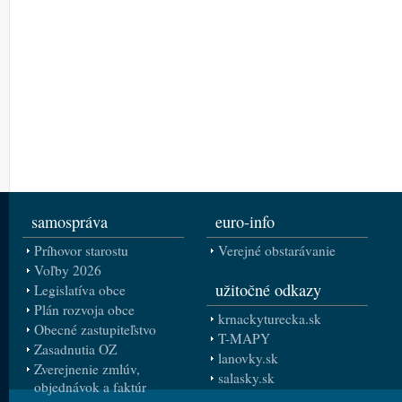
samospráva
euro-info
Príhovor starostu
Verejné obstarávanie
Voľby 2026
užitočné odkazy
Legislatíva obce
Plán rozvoja obce
krnackyturecka.sk
Obecné zastupiteľstvo
T-MAPY
Zasadnutia OZ
lanovky.sk
Zverejnenie zmlúv,
salasky.sk
objednávok a faktúr