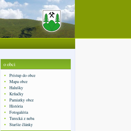
o obci
Prístup do obce
Mapa obce
Halušky
Krňačky
Pamiatky obce
História
Fotogaléria
Turecká z neba
Staršie články