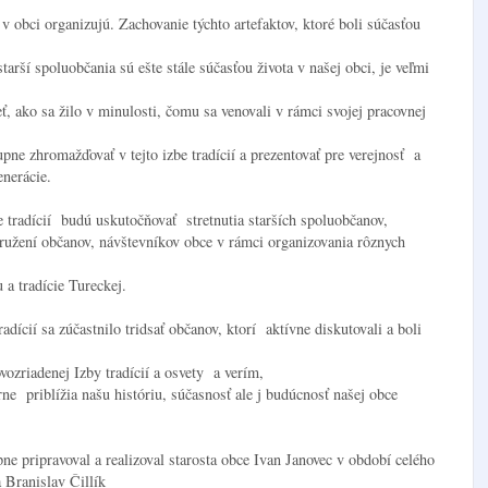
v obci organizujú. Zachovanie týchto artefaktov, ktoré boli súčasťou
tarší spoluobčania sú ešte stále súčasťou života v našej obci, je veľmi
, ako sa žilo v minulosti, čomu sa venovali v rámci svojej pracovnej
ne zhromažďovať v tejto izbe tradícií a prezentovať pre verejnosť a
nerácie.
 tradícií budú uskutočňovať stretnutia starších spoluobčanov,
ružení občanov, návštevníkov obce v rámci organizovania rôznych
 a tradície Tureckej.
adícií sa zúčastnilo tridsať občanov, ktorí aktívne diskutovali a boli
ozriadenej Izby tradícií a osvety a verím,
e priblížia našu históriu, súčasnosť ale j budúcnosť našej obce
pne pripravoval a realizoval starosta obce Ivan Janovec v období celého
 Branislav Čillík