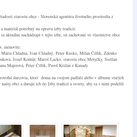
žiadosti starostu obce - Slovenská agentúra životného prostredia z
a materiál potrebný na opravu izby tradícií.
 sa aktuálne nachádzajú v tejto izbe, sú zachované vo vlastníctve obce
v, menovite:
, Mária Chladná, Ivan Chladný, Peter Rusko, Milan Čillík, Zdenko
enková, Jozef Kontúr, Maroš Lacko, starosta obce Motyčky, Svetlan
ana Majerová, Peter Čillík, Pavol Križan z Kanady
rovoľní darcovia, ktorí doma na svojom padláši alebo v albume starých
v našej obci a darujú ich do Izby tradícií a osvety, aby sa s nimi podelili