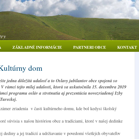
try
A
ZÁKLADNÉ INFORMÁCIE
PARTNERI OBCE
KONTAKT
y Kultúrny dom
šte jedna dôležitá udalosť a to Oslavy jubilantov obce spojená so
V rámci tejto milej udalosti, ktorá sa uskutočnila 15. decembra 2019
mci programu osláv a stretnutia aj prezentácia novozriadenej Izby
 Tureckej.
zámer zriadenia v časti kultúrneho domu, kde bol kedysi školský
é súvisia s našou históriou obce a tradíciami, ktoré v našej dedinke
ej dediny a jej tradícií a udržiavanie v povedomí všetkých obyvateľov