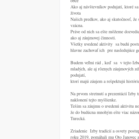
obce
Ako aj návštevníkov podujatí, ktoré sa 
života
Našich predkov, ako aj skutočnosť, že s
vzácna.
Práve od nich sa ešte môžeme dozvedieť
ako aj záujmovej činnosti.
Všetky uvedené aktivity sa budú postup
hlavne zachovať ich pre nasledujúce ge
Budem veľmi rád , keď sa v tejto Izbe
mladých, ale aj rôznych záujmových zd
podujatí,
ktorí majú záujem a rešpektujú históriu
Na prvom stretnutí a prezentácií Izby tr
naklonení tejto myšlienke.
Teším sa záujmu o uvedenú aktivitu nov
že do budúcna mnohým ešte viac názorn
Turecká.
Zriadenie Izby tradícií a osvety postu
roku 2019, pomáhali mu Oto Janovec a