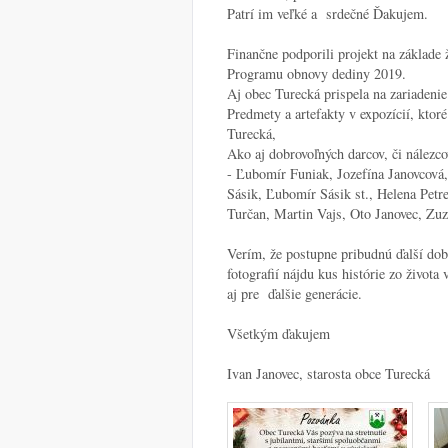
Patrí im veľké a srdečné Ďakujem.
Finančne podporili projekt na základe 
Programu obnovy dediny 2019.
Aj obec Turecká prispela na zariadenie 
Predmety a artefakty v expozícií, ktoré
Turecká,
Ako aj dobrovoľných darcov, či nálezco
- Ľubomír Funiak, Jozefína Janovcová
Sásik, Ľubomír Sásik st., Helena Petr
Turčan, Martin Vajs, Oto Janovec, Zuz
Verím, že postupne pribudnú ďalší dob
fotografií nájdu kus histórie zo života 
aj pre ďalšie generácie.
Všetkým ďakujem
Ivan Janovec, starosta obce Turecká