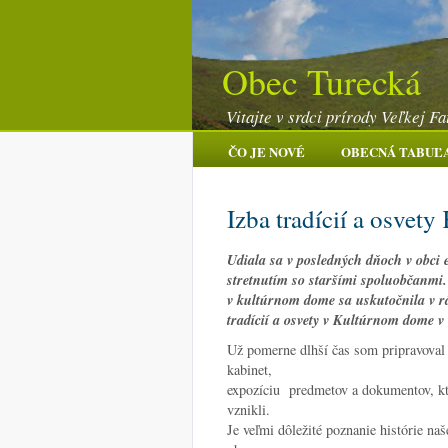
Obec Turecká
Vitajte v srdci prírody Veľkej Fa
ČO JE NOVÉ
OBECNÁ TABUĽ
Izba tradícií a osvet
Udiala sa v posledných dňoch v obci e
stretnutím so staršími spoluobčanmi. 
v kultúrnom dome sa uskutočnila v rá
tradícií a osvety v Kultúrnom dome v
Už pomerne dlhší čas som pripravoval 
kabinet,
expozíciu predmetov a dokumentov, ktor
vznikli.
Je veľmi dôležité poznanie histórie naš