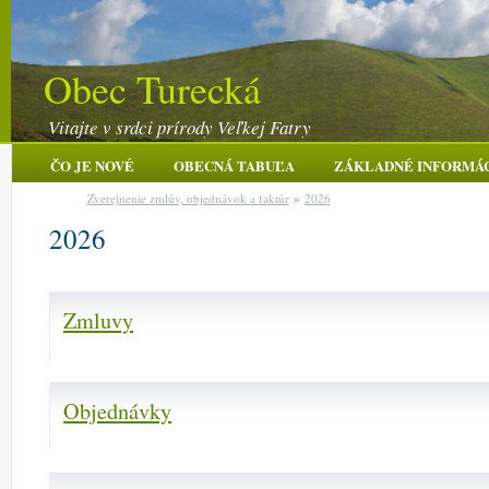
Obec Turecká
Vitajte v srdci prírody Veľkej Fatry
ČO JE NOVÉ
OBECNÁ TABUĽA
ZÁKLADNÉ INFORMÁ
Zverejnenie zmlúv, objednávok a faktúr
»
2026
2026
Zmluvy
Objednávky