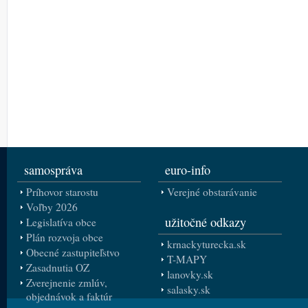
samospráva
euro-info
Príhovor starostu
Verejné obstarávanie
Voľby 2026
užitočné odkazy
Legislatíva obce
Plán rozvoja obce
krnackyturecka.sk
Obecné zastupiteľstvo
T-MAPY
Zasadnutia OZ
lanovky.sk
Zverejnenie zmlúv,
salasky.sk
objednávok a faktúr